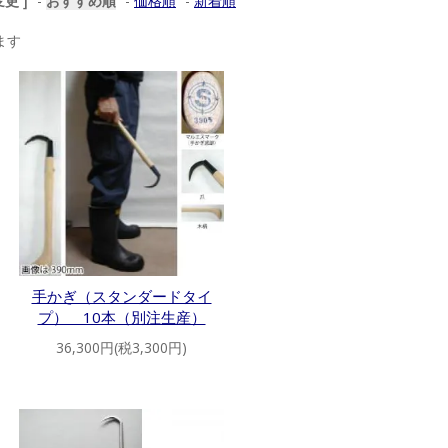
更 ]
-
おすすめ順
-
価格順
-
新着順
います
手かぎ（スタンダードタイ
プ） 10本（別注生産）
36,300円(税3,300円)