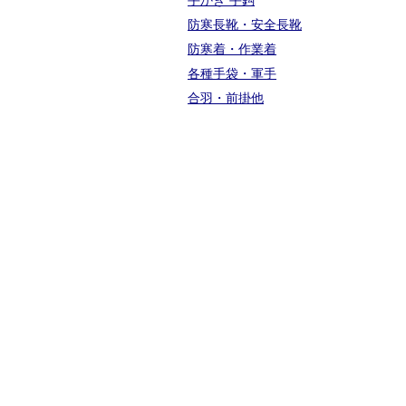
防寒長靴・安全長靴
防寒着・作業着
各種手袋・軍手
合羽・前掛他