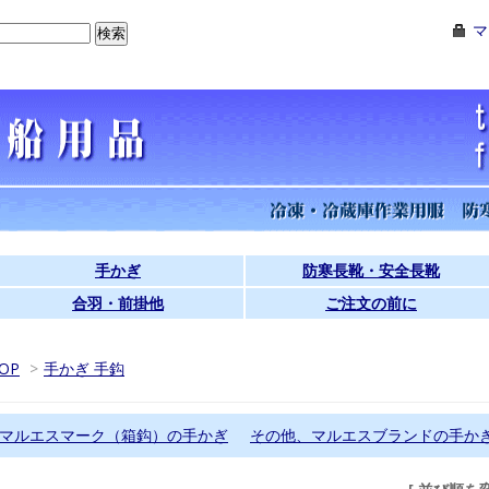
マ
手かぎ
防寒長靴・安全長靴
合羽・前掛他
ご注文の前に
OP
>
手かぎ 手鈎
マルエスマーク（箱鈎）の手かぎ
その他、マルエスブランドの手か