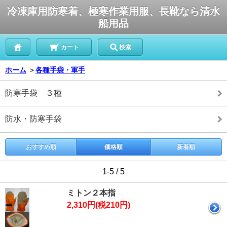
冷凍庫用防寒着、極寒作業用服、長靴なら清水
船用品
カート
検索
ホーム
＞
各種手袋・軍手
防寒手袋 ３種
防水・防寒手袋
おすすめ順
価格順
新着順
1-5 / 5
ミトン２本指
2,310円(税210円)