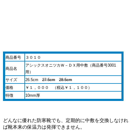
商品番号
３０１０
アシックスオニツカＷ－ＤＸ用中敷（商品番号3001
商品名
用）
サイズ
26.5cm
27.5cm
28.5cm
価格
￥１，０００ （税込￥１，１００）
特徴
10mm厚
どんなに優れた防寒靴でも、定期的に中敷を交換しなけれ
ば靴本来の保温力は発揮できません。