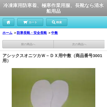
冷凍庫用防寒着、極寒作業用服、長靴なら清水
船用品
カート
検索
ホーム
＞
防寒長靴・安全長靴
＞
中敷
前の商品へ
次の商品へ
アシックスオニツカＷ－ＤＸ用中敷（商品番号3001
用）